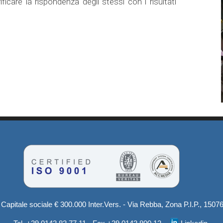
rificare la rispondenza degli stessi con i risultati
Capitale sociale € 300.000 Inter.Vers. - Via Rebba, Zona P.I.P., 15