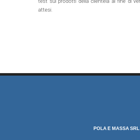
test sui prodotti della clientela al fine di ve
attesi.
POLA E MASSA SRL